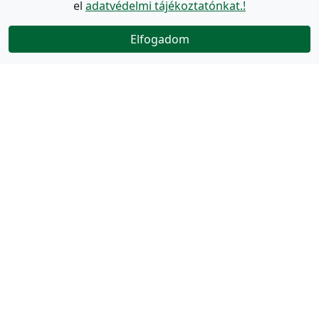
el
adatvédelmi tájékoztatónkat.!
Elfogadom
