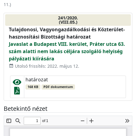
11.
)
241/2020.
(VIII.05.)
Tulajdonosi, Vagyongazdálkodási és Közterület-
hasznosítási Bizottsági határozat
Javaslat a Budapest VIII. kerület, Práter utca 63.
szám alatti nem lakás céljára szolgáló helyiség
pályázati kiírására
Utolsó frissítés: 2022. május 12.
event_available
határozat
168 KB
PDF dokumentum
Betekintő nézet