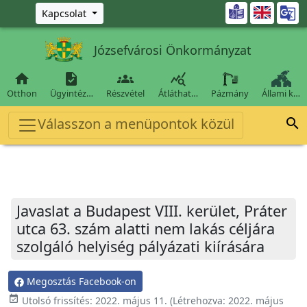
Ugrás a fő tartalomra

Kapcsolat
Józsefvárosi Önkormányzat




Otthon
Ügyintéz…
Részvétel
Átláthat…
Pázmány
Állami k…
Válasszon a menüpontok közül

Javaslat a Budapest VIII. kerület, Práter
utca 63. szám alatti nem lakás céljára
szolgáló helyiség pályázati kiírására
Megosztás Facebook-on
event_available
Utolsó frissítés:
2022. május 11.
(Létrehozva:
2022. május