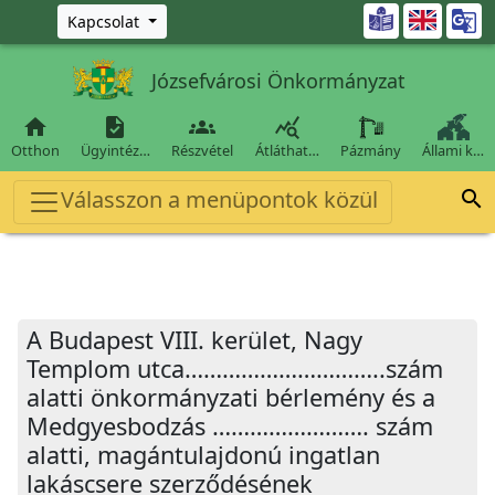
Ugrás a fő tartalomra

Kapcsolat
Józsefvárosi Önkormányzat




Otthon
Ügyintéz…
Részvétel
Átláthat…
Pázmány
Állami k…
Válasszon a menüpontok közül

A Budapest VIII. kerület, Nagy
Templom utca…………………………..szám
alatti önkormányzati bérlemény és a
Medgyesbodzás ……………………. szám
alatti, magántulajdonú ingatlan
lakáscsere szerződésének