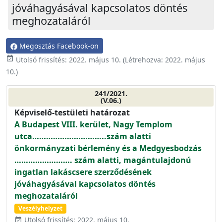
jóváhagyásával kapcsolatos döntés
meghozataláról
Megosztás Facebook-on
event_available
Utolsó frissítés:
2022. május 10.
(Létrehozva:
2022. május
10.
)
241/2021.
(V.06.)
Képviselő-testületi határozat
A Budapest VIII. kerület, Nagy Templom
utca…………………………..szám alatti
önkormányzati bérlemény és a Medgyesbodzás
……………………. szám alatti, magántulajdonú
ingatlan lakáscsere szerződésének
jóváhagyásával kapcsolatos döntés
meghozataláról
Veszélyhelyzet
Utolsó frissítés: 2022. május 10.
event_available