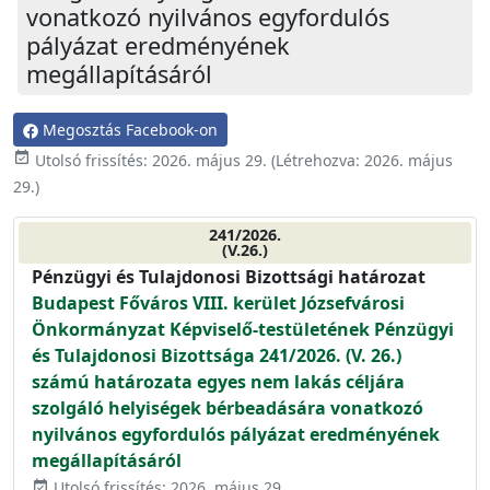
vonatkozó nyilvános egyfordulós
pályázat eredményének
megállapításáról
Megosztás Facebook-on
event_available
Utolsó frissítés:
2026. május 29.
(Létrehozva:
2026. május
29.
)
241/2026.
(V.26.)
Pénzügyi és Tulajdonosi Bizottsági határozat
Budapest Főváros VIII. kerület Józsefvárosi
Önkormányzat Képviselő-testületének Pénzügyi
és Tulajdonosi Bizottsága 241/2026. (V. 26.)
számú határozata egyes nem lakás céljára
szolgáló helyiségek bérbeadására vonatkozó
nyilvános egyfordulós pályázat eredményének
megállapításáról
Utolsó frissítés: 2026. május 29.
event_available