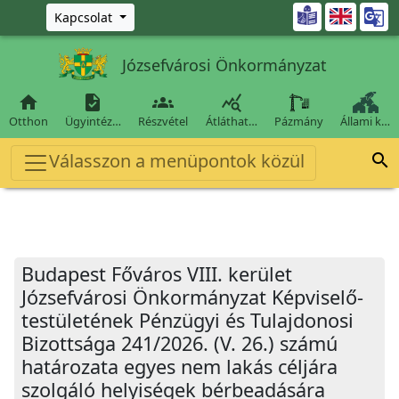
Ugrás a fő tartalomra

Kapcsolat
Józsefvárosi Önkormányzat




Otthon
Ügyintéz…
Részvétel
Átláthat…
Pázmány
Állami k…
Válasszon a menüpontok közül

Budapest Főváros VIII. kerület
Józsefvárosi Önkormányzat Képviselő-
testületének Pénzügyi és Tulajdonosi
Bizottsága 241/2026. (V. 26.) számú
határozata egyes nem lakás céljára
szolgáló helyiségek bérbeadására