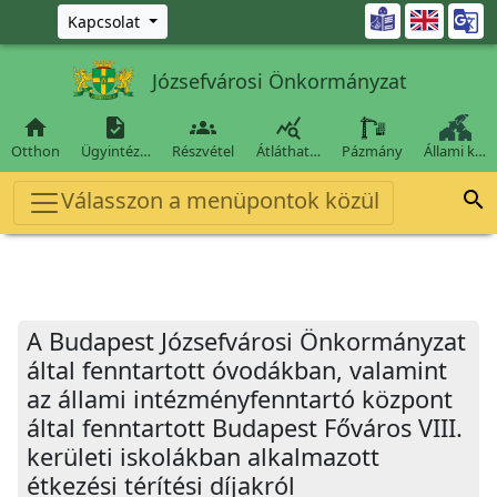
Ugrás a fő tartalomra

Kapcsolat
Józsefvárosi Önkormányzat




Otthon
Ügyintéz…
Részvétel
Átláthat…
Pázmány
Állami k…
Válasszon a menüpontok közül

A Budapest Józsefvárosi Önkormányzat
által fenntartott óvodákban, valamint
az állami intézményfenntartó központ
által fenntartott Budapest Főváros VIII.
kerületi iskolákban alkalmazott
étkezési térítési díjakról