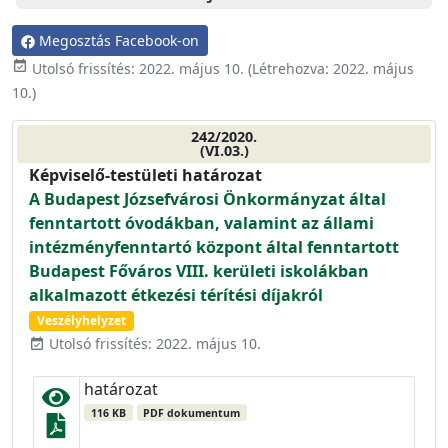
Megosztás Facebook-on
event_available
Utolsó frissítés:
2022. május 10.
(Létrehozva:
2022. május
10.
)
242/2020.
(VI.03.)
Képviselő-testületi határozat
A Budapest Józsefvárosi Önkormányzat által
fenntartott óvodákban, valamint az állami
intézményfenntartó központ által fenntartott
Budapest Főváros VIII. kerületi iskolákban
alkalmazott étkezési térítési díjakról
Veszélyhelyzet
Utolsó frissítés: 2022. május 10.
event_available
határozat
116 KB
PDF dokumentum