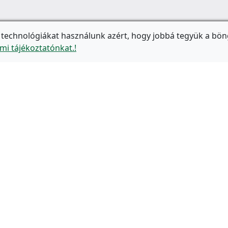
 technológiákat használunk azért, hogy jobbá tegyük a bön
mi tájékoztatónkat.!