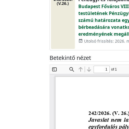
(V.26.)
Budapest Főváros VIII
testületének Pénzügyi 
számú határozata egye
bérbeadására vonatko
eredményének megáll
Utolsó frissítés: 2026. 
event_available
Betekintő nézet