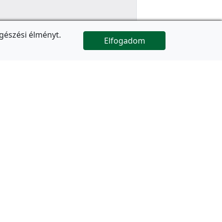
gészési élményt.
Elfogadom

Az oldal folytatódik