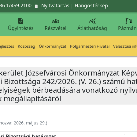
36 1/459-2100
Nyitvatartás
|
Hangostérkép




Ügyintézés
Részvétel
Átláthatóság
Pázmán
jlesztés
Közösség
Önkormányzat
Polgármesteri Hivatal
Választási in
 kerület Józsefvárosi Önkormányzat Képv
i Bizottsága 242/2026. (V. 26.) számú h
 helyiségek bérbeadására vonatkozó nyil
 megállapításáról
ehozva:
2026. május 29.
)
si Bizottsági határozat