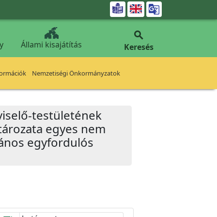


y
Állami kisajátítás
Keresés
formációk
Nemzetiségi Önkormányzatok
iselő-testületének
atározata egyes nem
vános egyfordulós