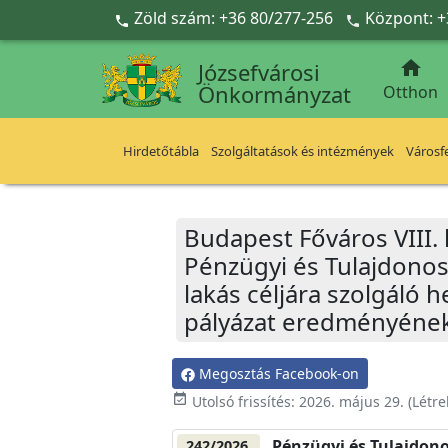
Ugrás a fő tartalomra
Zöld szám: +36 80/277-256
Központ: +



Józsefvárosi
Önkormányzat
Otthon
Hirdetőtábla
Szolgáltatások és intézmények
Városfe
Budapest Főváros VIII.
Pénzügyi és Tulajdonos
lakás céljára szolgáló
pályázat eredményének
Megosztás Facebook-on
event_available
Utolsó frissítés:
2026. május 29.
(Létr
Pénzügyi és Tulajdono
242/2026.