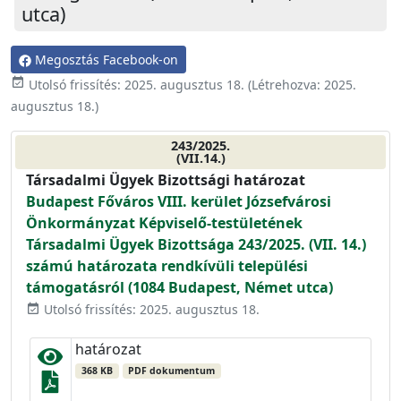
utca)
Megosztás Facebook-on
event_available
Utolsó frissítés:
2025. augusztus 18.
(Létrehozva:
2025.
augusztus 18.
)
243/2025.
(VII.14.)
Társadalmi Ügyek Bizottsági határozat
Budapest Főváros VIII. kerület Józsefvárosi
Önkormányzat Képviselő-testületének
Társadalmi Ügyek Bizottsága 243/2025. (VII. 14.)
számú határozata rendkívüli települési
támogatásról (1084 Budapest, Német utca)
Utolsó frissítés: 2025. augusztus 18.
event_available
határozat
368 KB
PDF dokumentum