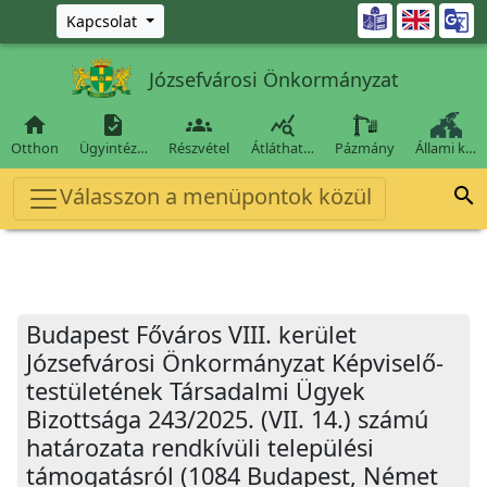
Ugrás a fő tartalomra

Kapcsolat
Józsefvárosi Önkormányzat




Otthon
Ügyintéz…
Részvétel
Átláthat…
Pázmány
Állami k…
Válasszon a menüpontok közül

Budapest Főváros VIII. kerület
Józsefvárosi Önkormányzat Képviselő-
testületének Társadalmi Ügyek
Bizottsága 243/2025. (VII. 14.) számú
határozata rendkívüli települési
támogatásról (1084 Budapest, Német