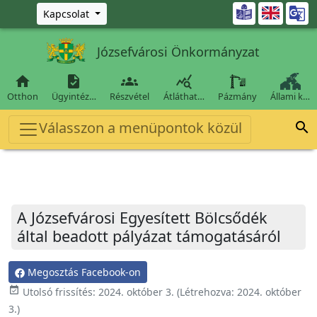
Ugrás a fő tartalomra

Kapcsolat
Józsefvárosi Önkormányzat




Otthon
Ügyintéz…
Részvétel
Átláthat…
Pázmány
Állami k…
Válasszon a menüpontok közül

A Józsefvárosi Egyesített Bölcsődék
által beadott pályázat támogatásáról
Megosztás Facebook-on
event_available
Utolsó frissítés:
2024. október 3.
(Létrehozva:
2024. október
3.
)