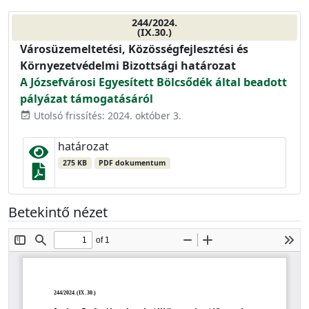
244/2024.
(IX.30.)
Városüzemeltetési, Közösségfejlesztési és
Környezetvédelmi Bizottsági határozat
A Józsefvárosi Egyesített Bölcsődék által beadott
pályázat támogatásáról
Utolsó frissítés: 2024. október 3.
event_available
határozat
275 KB
PDF dokumentum
Betekintő nézet