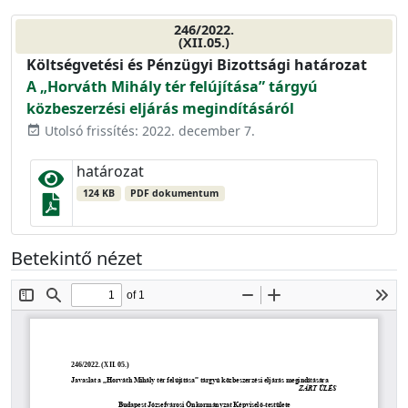
246/2022.
(XII.05.)
Költségvetési és Pénzügyi Bizottsági határozat
A „Horváth Mihály tér felújítása” tárgyú
közbeszerzési eljárás megindításáról
Utolsó frissítés: 2022. december 7.
event_available
határozat
124 KB
PDF dokumentum
Betekintő nézet