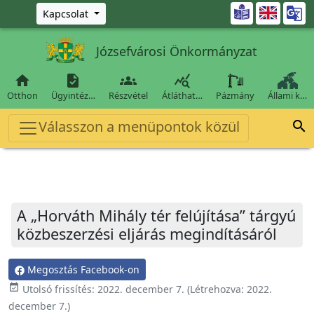
Ugrás a fő tartalomra

Kapcsolat
Józsefvárosi Önkormányzat




Otthon
Ügyintéz…
Részvétel
Átláthat…
Pázmány
Állami k…
Válasszon a menüpontok közül

A „Horváth Mihály tér felújítása” tárgyú
közbeszerzési eljárás megindításáról
Megosztás Facebook-on
event_available
Utolsó frissítés:
2022. december 7.
(Létrehozva:
2022.
december 7.
)