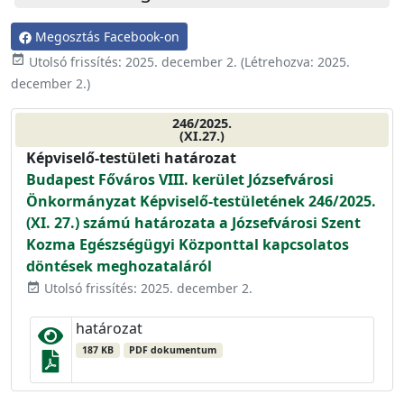
Megosztás Facebook-on
event_available
Utolsó frissítés:
2025. december 2.
(Létrehozva:
2025.
december 2.
)
246/2025.
(XI.27.)
Képviselő-testületi határozat
Budapest Főváros VIII. kerület Józsefvárosi
Önkormányzat Képviselő-testületének 246/2025.
(XI. 27.) számú határozata a Józsefvárosi Szent
Kozma Egészségügyi Központtal kapcsolatos
döntések meghozataláról
Utolsó frissítés: 2025. december 2.
event_available
határozat
187 KB
PDF dokumentum