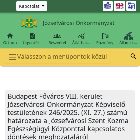
Ugrás a fő tartalomra

Kapcsolat
Józsefvárosi Önkormányzat




Otthon
Ügyintéz…
Részvétel
Átláthat…
Pázmány
Állami k…
Válasszon a menüpontok közül

Budapest Főváros VIII. kerület
Józsefvárosi Önkormányzat Képviselő-
testületének 246/2025. (XI. 27.) számú
határozata a Józsefvárosi Szent Kozma
Egészségügyi Központtal kapcsolatos
döntések meghozataláról