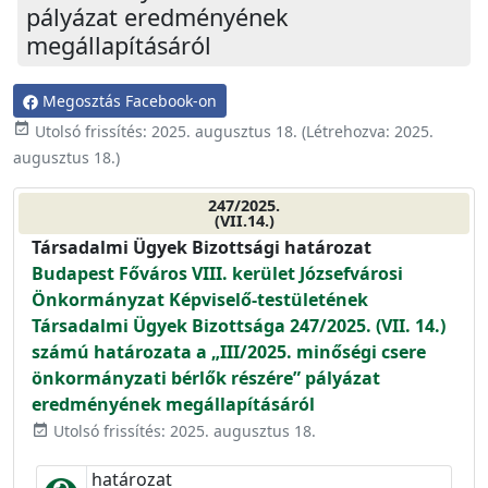
pályázat eredményének
megállapításáról
Megosztás Facebook-on
event_available
Utolsó frissítés:
2025. augusztus 18.
(Létrehozva:
2025.
augusztus 18.
)
247/2025.
(VII.14.)
Társadalmi Ügyek Bizottsági határozat
Budapest Főváros VIII. kerület Józsefvárosi
Önkormányzat Képviselő-testületének
Társadalmi Ügyek Bizottsága 247/2025. (VII. 14.)
számú határozata a „III/2025. minőségi csere
önkormányzati bérlők részére” pályázat
eredményének megállapításáról
Utolsó frissítés: 2025. augusztus 18.
event_available
határozat