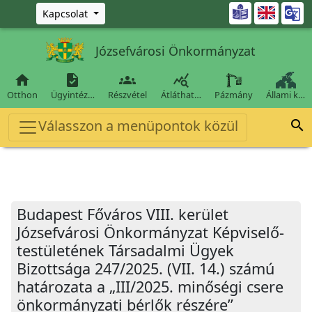
Ugrás a fő tartalomra

Kapcsolat
Józsefvárosi Önkormányzat




Otthon
Ügyintéz…
Részvétel
Átláthat…
Pázmány
Állami k…
Válasszon a menüpontok közül

Budapest Főváros VIII. kerület
Józsefvárosi Önkormányzat Képviselő-
testületének Társadalmi Ügyek
Bizottsága 247/2025. (VII. 14.) számú
határozata a „III/2025. minőségi csere
önkormányzati bérlők részére”