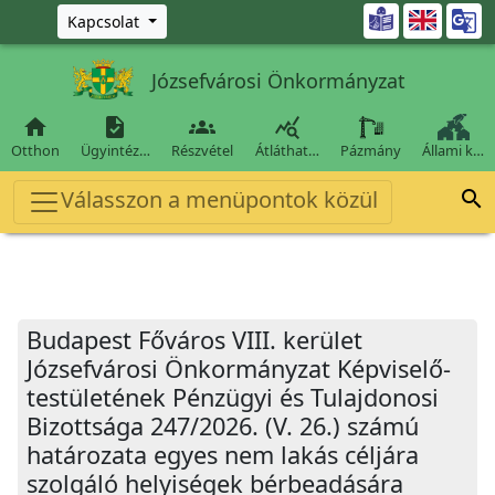
Ugrás a fő tartalomra

Kapcsolat
Józsefvárosi Önkormányzat




Otthon
Ügyintéz…
Részvétel
Átláthat…
Pázmány
Állami k…
Válasszon a menüpontok közül

Budapest Főváros VIII. kerület
Józsefvárosi Önkormányzat Képviselő-
testületének Pénzügyi és Tulajdonosi
Bizottsága 247/2026. (V. 26.) számú
határozata egyes nem lakás céljára
szolgáló helyiségek bérbeadására