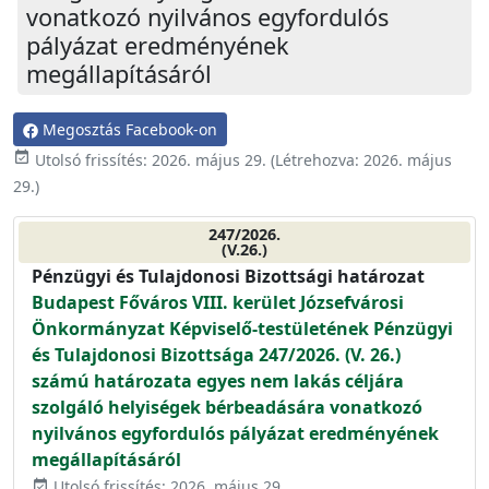
vonatkozó nyilvános egyfordulós
pályázat eredményének
megállapításáról
Megosztás Facebook-on
event_available
Utolsó frissítés:
2026. május 29.
(Létrehozva:
2026. május
29.
)
247/2026.
(V.26.)
Pénzügyi és Tulajdonosi Bizottsági határozat
Budapest Főváros VIII. kerület Józsefvárosi
Önkormányzat Képviselő-testületének Pénzügyi
és Tulajdonosi Bizottsága 247/2026. (V. 26.)
számú határozata egyes nem lakás céljára
szolgáló helyiségek bérbeadására vonatkozó
nyilvános egyfordulós pályázat eredményének
megállapításáról
Utolsó frissítés: 2026. május 29.
event_available