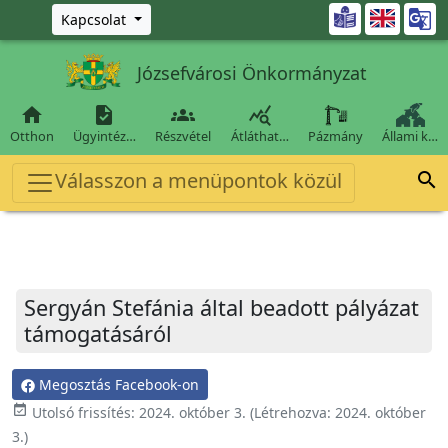
Ugrás a fő tartalomra

Kapcsolat
Józsefvárosi Önkormányzat




Otthon
Ügyintéz…
Részvétel
Átláthat…
Pázmány
Állami k…
Válasszon a menüpontok közül

Sergyán Stefánia által beadott pályázat
támogatásáról
Megosztás Facebook-on
event_available
Utolsó frissítés:
2024. október 3.
(Létrehozva:
2024. október
3.
)