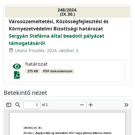
248/2024.
(IX.30.)
Városüzemeltetési, Közösségfejlesztési és
Környezetvédelmi Bizottsági határozat
Sergyán Stefánia által beadott pályázat
támogatásáról
Utolsó frissítés: 2024. október 3.
event_available
határozat
275 KB
PDF dokumentum
Betekintő nézet