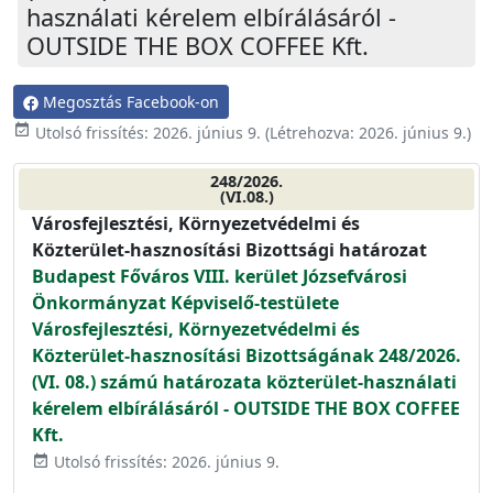
használati kérelem elbírálásáról -
OUTSIDE THE BOX COFFEE Kft.
Megosztás Facebook-on
event_available
Utolsó frissítés:
2026. június 9.
(Létrehozva:
2026. június 9.
)
248/2026.
(VI.08.)
Városfejlesztési, Környezetvédelmi és
Közterület-hasznosítási Bizottsági határozat
Budapest Főváros VIII. kerület Józsefvárosi
Önkormányzat Képviselő-testülete
Városfejlesztési, Környezetvédelmi és
Közterület-hasznosítási Bizottságának 248/2026.
(VI. 08.) számú határozata közterület-használati
kérelem elbírálásáról - OUTSIDE THE BOX COFFEE
Kft.
Utolsó frissítés: 2026. június 9.
event_available