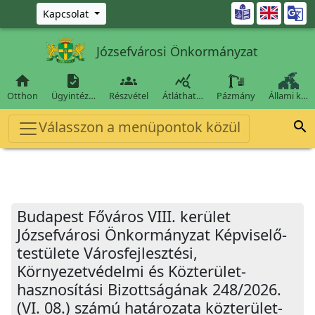
Ugrás a fő tartalomra

Kapcsolat
Józsefvárosi Önkormányzat




Otthon
Ügyintéz…
Részvétel
Átláthat…
Pázmány
Állami k…
Válasszon a menüpontok közül

Budapest Főváros VIII. kerület
Józsefvárosi Önkormányzat Képviselő-
testülete Városfejlesztési,
Környezetvédelmi és Közterület-
hasznosítási Bizottságának 248/2026.
(VI. 08.) számú határozata közterület-