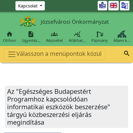
Ugrás a fő tartalomra

Kapcsolat
Józsefvárosi Önkormányzat




Otthon
Ügyintéz…
Részvétel
Átláthat…
Pázmány
Állami k…
Válasszon a menüpontok közül

Az "Egészséges Budapestért
Programhoz kapcsolódóan
informatikai eszközök beszerzése"
tárgyú közbeszerzési eljárás
megindítása