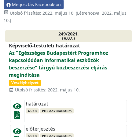
Megosztás Facebook-on
event_available
Utolsó frissítés:
2022. május 10.
(Létrehozva:
2022. május
10.
)
249/2021.
(V.07.)
Képviselő-testületi határozat
Az "Egészséges Budapestért Programhoz
kapcsolódóan informatikai eszközök
beszerzése" tárgyú közbeszerzési eljárás
megindítása
Veszélyhelyzet
Utolsó frissítés: 2022. május 10.
event_available
határozat
46 KB
PDF dokumentum
előterjesztés
63 KB
PDF dokumentum