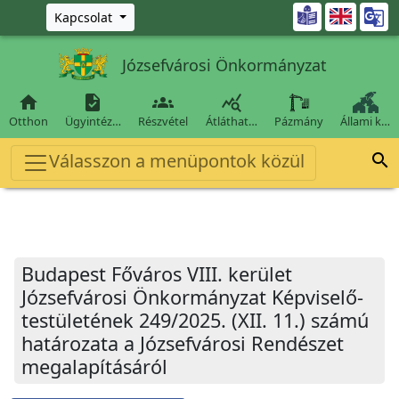
Ugrás a fő tartalomra

Kapcsolat
Józsefvárosi Önkormányzat




Otthon
Ügyintéz…
Részvétel
Átláthat…
Pázmány
Állami k…
Válasszon a menüpontok közül

Budapest Főváros VIII. kerület
Józsefvárosi Önkormányzat Képviselő-
testületének 249/2025. (XII. 11.) számú
határozata a Józsefvárosi Rendészet
megalapításáról