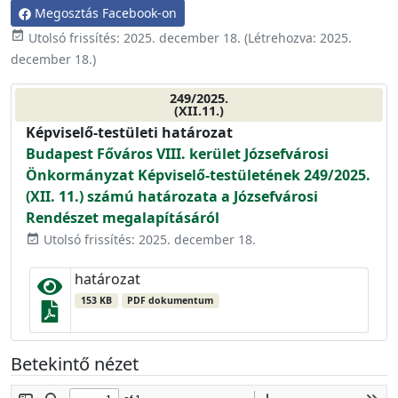
Megosztás Facebook-on
event_available
Utolsó frissítés:
2025. december 18.
(Létrehozva:
2025.
december 18.
)
249/2025.
(XII.11.)
Képviselő-testületi határozat
Budapest Főváros VIII. kerület Józsefvárosi
Önkormányzat Képviselő-testületének 249/2025.
(XII. 11.) számú határozata a Józsefvárosi
Rendészet megalapításáról
Utolsó frissítés: 2025. december 18.
event_available
határozat
153 KB
PDF dokumentum
Betekintő nézet