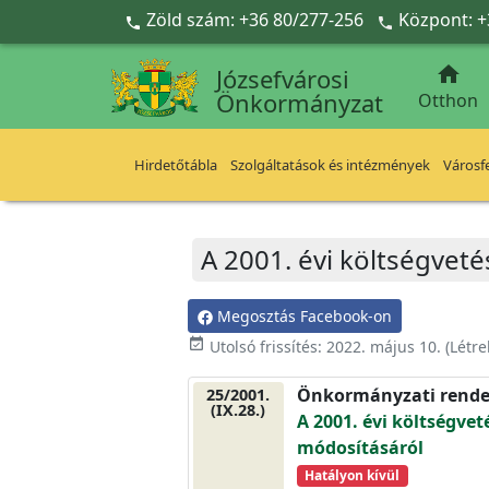
Ugrás a fő tartalomra
Zöld szám: +36 80/277-256
Központ: +



Józsefvárosi
Önkormányzat
Otthon
Hirdetőtábla
Szolgáltatások és intézmények
Városfe
A 2001. évi költségveté
Megosztás Facebook-on
event_available
Utolsó frissítés:
2022. május 10.
(Létr
Önkormányzati rende
25/2001.
(IX.28.)
A 2001. évi költségvet
módosításáról
Hatályon kívül