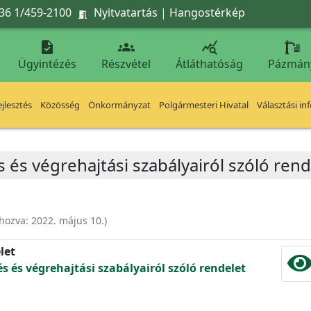
36 1/459-2100
Nyitvatartás
|
Hangostérkép




Ügyintézés
Részvétel
Átláthatóság
Pázmán
jlesztés
Közösség
Önkormányzat
Polgármesteri Hivatal
Választási in
s és végrehajtási szabályairól szóló ren
ehozva:
2022. május 10.
)
let
és és végrehajtási szabályairól szóló rendelet