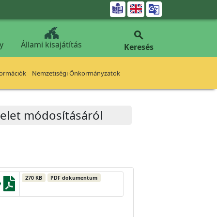


y
Állami kisajátítás
Keresés
formációk
Nemzetiségi Önkormányzatok
delet módosításáról
270 KB
PDF dokumentum