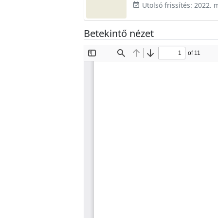
Utolsó frissítés: 2022. 
event_available
Betekintő nézet