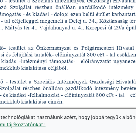
 technológiákat használunk azért, hogy jobbá tegyük a bön
mi tájékoztatónkat.!