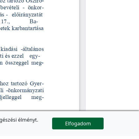
gészési élményt.
Elfogadom

Az oldal folytatódik