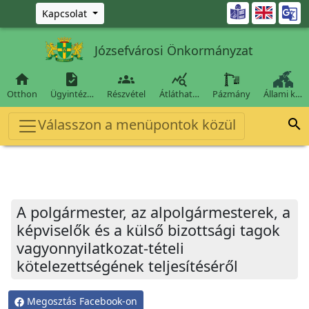
Ugrás a fő tartalomra

Kapcsolat
Józsefvárosi Önkormányzat




Otthon
Ügyintéz…
Részvétel
Átláthat…
Pázmány
Állami k…
Válasszon a menüpontok közül

A polgármester, az alpolgármesterek, a
képviselők és a külső bizottsági tagok
vagyonnyilatkozat-tételi
kötelezettségének teljesítéséről
Megosztás Facebook-on