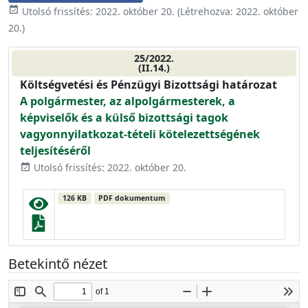
event_available
Utolsó frissítés:
2022. október 20.
(Létrehozva:
2022. október
20.
)
25/2022.
(II.14.)
Költségvetési és Pénzügyi Bizottsági határozat
A polgármester, az alpolgármesterek, a
képviselők és a külső bizottsági tagok
vagyonnyilatkozat-tételi kötelezettségének
teljesítéséről
Utolsó frissítés: 2022. október 20.
event_available
126 KB
PDF dokumentum
Betekintő nézet