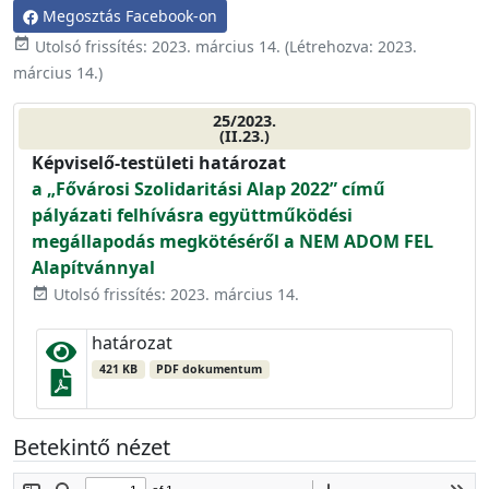
Megosztás Facebook-on
event_available
Utolsó frissítés:
2023. március 14.
(Létrehozva:
2023.
március 14.
)
25/2023.
(II.23.)
Képviselő-testületi határozat
a „Fővárosi Szolidaritási Alap 2022” című
pályázati felhívásra együttműködési
megállapodás megkötéséről a NEM ADOM FEL
Alapítvánnyal
Utolsó frissítés: 2023. március 14.
event_available
határozat
421 KB
PDF dokumentum
Betekintő nézet