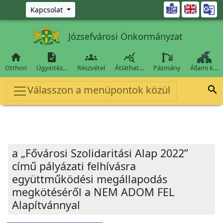
Ugrás a fő tartalomra

Kapcsolat
Józsefvárosi Önkormányzat




Otthon
Ügyintéz…
Részvétel
Átláthat…
Pázmány
Állami k…
Válasszon a menüpontok közül

a „Fővárosi Szolidaritási Alap 2022”
című pályázati felhívásra
együttműködési megállapodás
megkötéséről a NEM ADOM FEL
Alapítvánnyal