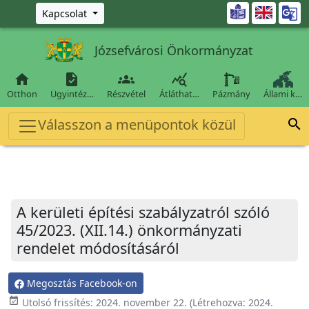
Ugrás a fő tartalomra

Kapcsolat
Józsefvárosi Önkormányzat




Otthon
Ügyintéz…
Részvétel
Átláthat…
Pázmány
Állami k…
Válasszon a menüpontok közül

A kerületi építési szabályzatról szóló
45/2023. (XII.14.) önkormányzati
rendelet módosításáról
Megosztás Facebook-on
event_available
Utolsó frissítés:
2024. november 22.
(Létrehozva:
2024.