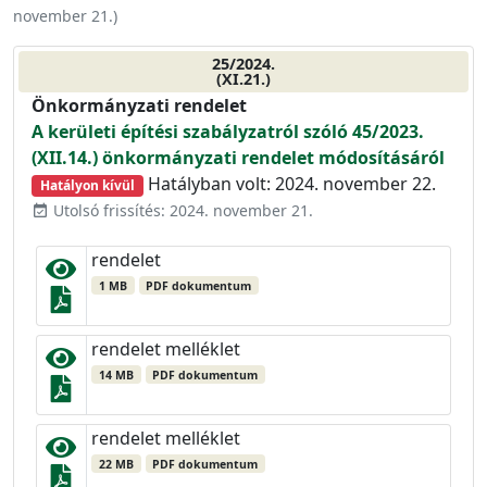
november 21.
)
25/2024.
(XI.21.)
Önkormányzati rendelet
A kerületi építési szabályzatról szóló 45/2023.
(XII.14.) önkormányzati rendelet módosításáról
Hatályban volt: 2024. november 22.
Hatályon kívül
Utolsó frissítés: 2024. november 21.
event_available
rendelet
1 MB
PDF dokumentum
rendelet melléklet
14 MB
PDF dokumentum
rendelet melléklet
22 MB
PDF dokumentum