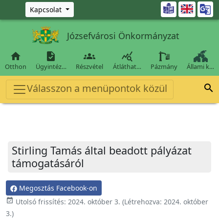
Ugrás a fő tartalomra

Kapcsolat
Józsefvárosi Önkormányzat




Otthon
Ügyintéz…
Részvétel
Átláthat…
Pázmány
Állami k…
Válasszon a menüpontok közül

Stirling Tamás által beadott pályázat
támogatásáról
Megosztás Facebook-on
event_available
Utolsó frissítés:
2024. október 3.
(Létrehozva:
2024. október
3.
)