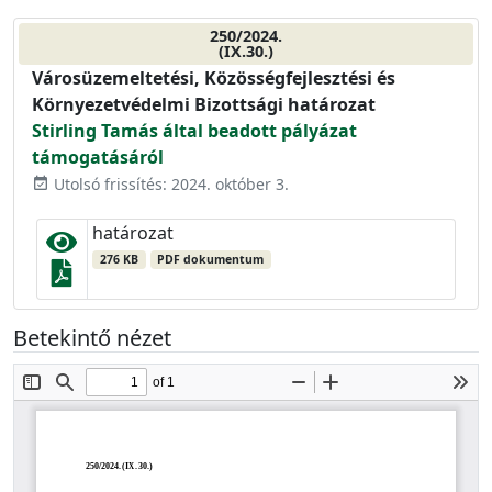
250/2024.
(IX.30.)
Városüzemeltetési, Közösségfejlesztési és
Környezetvédelmi Bizottsági határozat
Stirling Tamás által beadott pályázat
támogatásáról
Utolsó frissítés: 2024. október 3.
event_available
határozat
276 KB
PDF dokumentum
Betekintő nézet