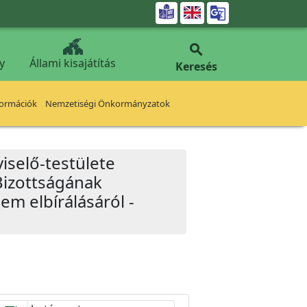


y
Állami kisajátítás
Keresés
formációk
Nemzetiségi Önkormányzatok
iselő-testülete
Bizottságának
em elbírálásáról -