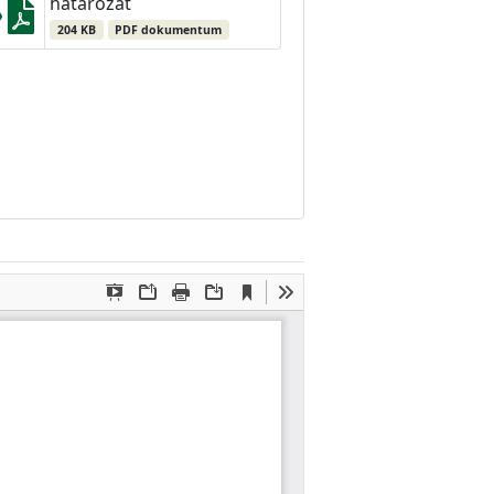
határozat
204 KB
PDF dokumentum