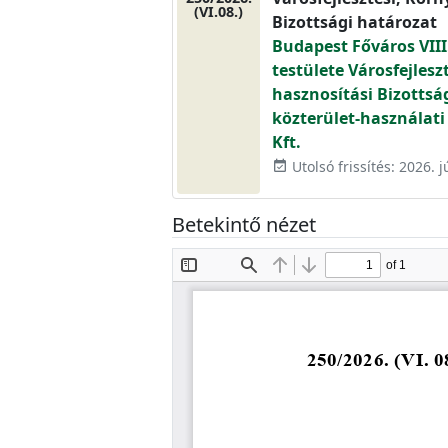
(VI.08.)
Bizottsági határozat
Budapest Főváros VIII
testülete Városfejlesz
hasznosítási Bizottsá
közterület-használati
Kft.
Utolsó frissítés: 2026. j
event_available
Betekintő nézet