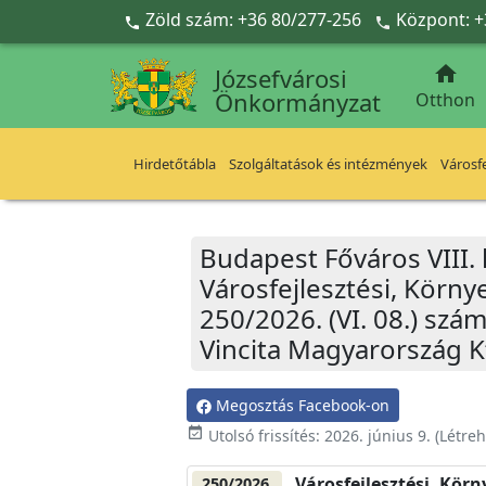
Ugrás a fő tartalomra
Zöld szám: +36 80/277-256
Központ: +



Józsefvárosi
Önkormányzat
Otthon
Hirdetőtábla
Szolgáltatások és intézmények
Városfe
Budapest Főváros VIII.
Városfejlesztési, Körn
250/2026. (VI. 08.) szá
Vincita Magyarország Kf
Megosztás Facebook-on
event_available
Utolsó frissítés:
2026. június 9.
(Létre
Városfejlesztési, Kör
250/2026.