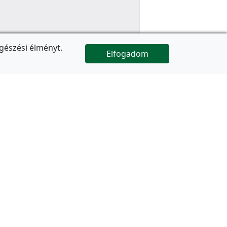
gészési élményt.
Elfogadom

Az oldal folytatódik