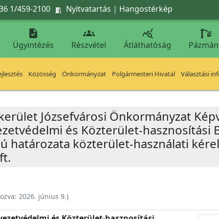
36 1/459-2100
Nyitvatartás
|
Hangostérkép




Ügyintézés
Részvétel
Átláthatóság
Pázmán
jlesztés
Közösség
Önkormányzat
Polgármesteri Hivatal
Választási in
 kerület Józsefvárosi Önkormányzat Képv
yezetvédelmi és Közterület-hasznosítási 
mú határozata közterület-használati kérel
t.
hozva:
2026. június 9.
)
nyezetvédelmi és Közterület-hasznosítási