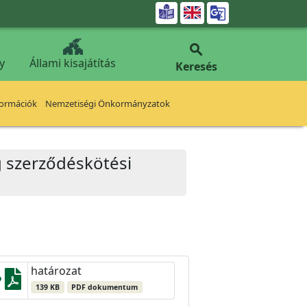


y
Állami kisajátítás
Keresés
formációk
Nemzetiségi Önkormányzatok
ég szerződéskötési
határozat
139 KB
PDF dokumentum