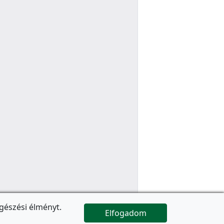
gészési élményt.
Elfogadom

Az oldal folytatódik