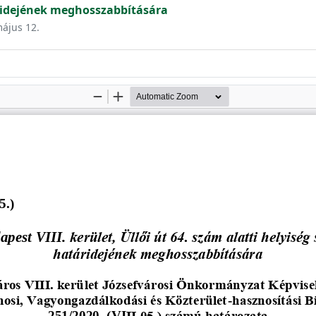
ridejének meghosszabbítására
május 12.