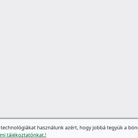
 technológiákat használunk azért, hogy jobbá tegyük a bön
mi tájékoztatónkat.!