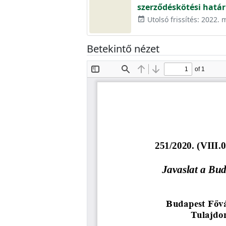
szerződéskötési hatá
Utolsó frissítés: 2022. 
event_available
Betekintő nézet