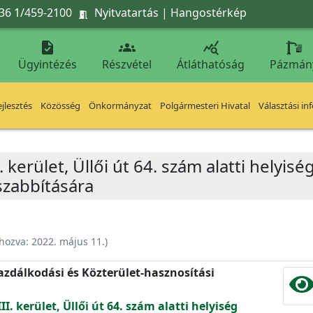
36 1/459-2100
Nyitvatartás
|
Hangostérkép




Ügyintézés
Részvétel
Átláthatóság
Pázmán
jlesztés
Közösség
Önkormányzat
Polgármesteri Hivatal
Választási in
. kerület, Üllői út 64. szám alatti helyis
zabbítására
ehozva:
2022. május 11.
)
zdálkodási és Közterület-hasznosítási
I. kerület, Üllői út 64. szám alatti helyiség