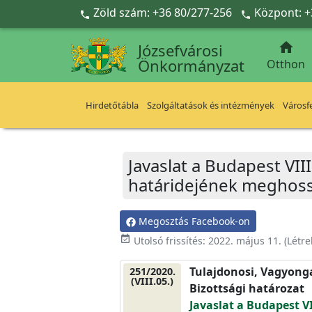
Ugrás a fő tartalomra
Zöld szám: +36 80/277-256
Központ: +



Józsefvárosi
Önkormányzat
Otthon
Hirdetőtábla
Szolgáltatások és intézmények
Városfe
Javaslat a Budapest VIII
határidejének meghoss
Megosztás Facebook-on
event_available
Utolsó frissítés:
2022. május 11.
(Létr
Tulajdonosi, Vagyonga
251/2020.
(VIII.05.)
Bizottsági határozat
Javaslat a Budapest VII