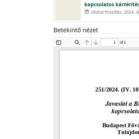
kapcsolatos kártérítés
Utolsó frissítés: 2024. á
event_available
Betekintő nézet