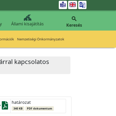


y
Állami kisajátítás
Keresés
formációk
Nemzetiségi Önkormányzatok
kárral kapcsolatos
határozat
340 KB
PDF dokumentum