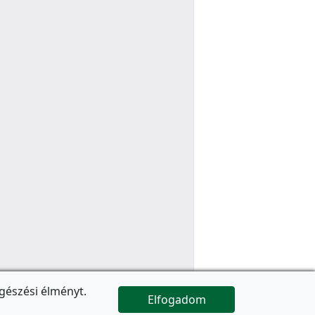
gészési élményt.
Elfogadom

Az oldal folytatódik