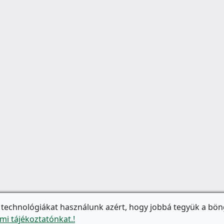
 technológiákat használunk azért, hogy jobbá tegyük a bön
mi tájékoztatónkat.!