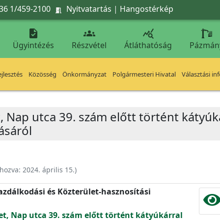
36 1/459-2100
Nyitvatartás
|
Hangostérkép




Ügyintézés
Részvétel
Átláthatóság
Pázmán
jlesztés
Közösség
Önkormányzat
Polgármesteri Hivatal
Választási in
t, Nap utca 39. szám előtt történt kátyú
lásáról
ehozva:
2024. április 15.
)
zdálkodási és Közterület-hasznosítási
et, Nap utca 39. szám előtt történt kátyúkárral