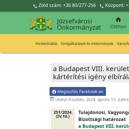
Ugrás a fő tartalomra
Zöld szám: +36 80/277-256
Központ: +



Józsefvárosi
Önkormányzat
Otthon
Hirdetőtábla
Szolgáltatások és intézmények
Városfe
a Budapest VIII. kerüle
kártérítési igény elbírá
Megosztás Facebook-on
event_available
Utolsó frissítés:
2024. április 15.
(Létr
Tulajdonosi, Vagyonga
251/2024.
(IV.10.)
Bizottsági határozat
a Budapest VIII. kerül