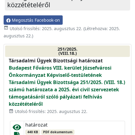
közzétételéről
Megosztás Facebook-on
event_available
Utolsó frissítés:
2025. augusztus 22.
(Létrehozva:
2025.
augusztus 22.
)
251/2025.
(VIII.18.)
Társadalmi Ügyek Bizottsági határozat
Budapest Főváros VIII. kerület Józsefvárosi
Önkormányzat Képviselő-testületének
Társadalmi Ügyek Bizottsága 251/2025. (VIII. 18.)
számú határozata a 2025. évi civil szervezetek
támogatásáról szóló pályázati felhívás
közzétételéről
Utolsó frissítés: 2025. augusztus 22.
event_available
határozat
440 KB
PDF dokumentum