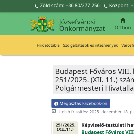
Ugrás a fő tartalomra
Zöld szám: +36 80/277-256
Központ: +



Józsefvárosi
Önkormányzat
Otthon
Hirdetőtábla
Szolgáltatások és intézmények
Városfe
Budapest Főváros VIII.
251/2025. (XII. 11.) sz
Polgármesteri Hivatall
Megosztás Facebook-on
event_available
Utolsó frissítés:
2025. december 18.
(L
Képviselő-testületi h
251/2025.
(XII.11.)
Budapest Főváros VIII