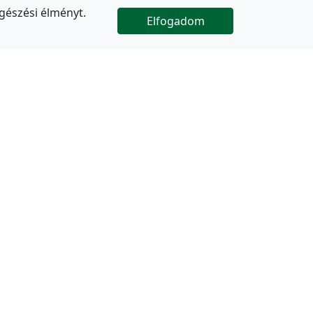
gészési élményt.
Elfogadom

Az oldal folytatódik