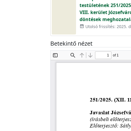
testületének 251/2025
VIII. kerület Józsefvá
döntések meghozatal
Utolsó frissítés: 2025.
event_available
Betekintő nézet