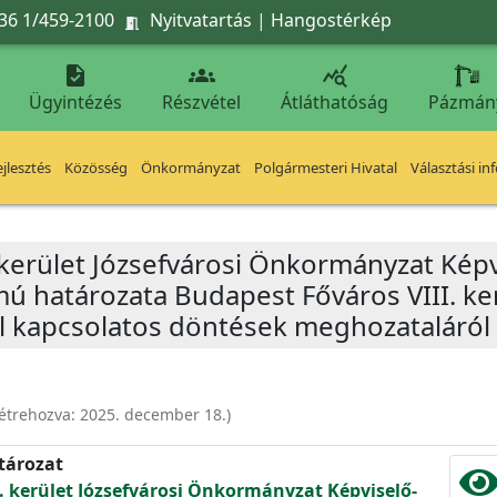
36 1/459-2100
Nyitvatartás
|
Hangostérkép




Ügyintézés
Részvétel
Átláthatóság
Pázmán
jlesztés
Közösség
Önkormányzat
Polgármesteri Hivatal
Választási in
 kerület Józsefvárosi Önkormányzat Képv
ámú határozata Budapest Főváros VIII. ke
al kapcsolatos döntések meghozataláról
étrehozva:
2025. december 18.
)
atározat
. kerület Józsefvárosi Önkormányzat Képviselő-