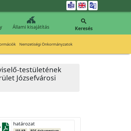


y
Állami kisajátítás
Keresés
formációk
Nemzetiségi Önkormányzatok
iselő-testületének
rület Józsefvárosi
határozat
155 KB
PDF dokumentum