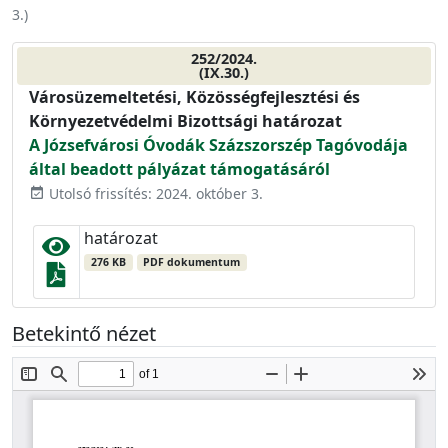
3.
)
252/2024.
(IX.30.)
Városüzemeltetési, Közösségfejlesztési és
Környezetvédelmi Bizottsági határozat
A Józsefvárosi Óvodák Százszorszép Tagóvodája
által beadott pályázat támogatásáról
Utolsó frissítés: 2024. október 3.
event_available
határozat
276 KB
PDF dokumentum
Betekintő nézet