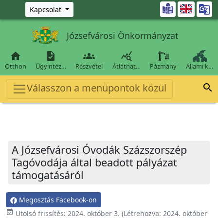
Ugrás a fő tartalomra

Kapcsolat
Józsefvárosi Önkormányzat




Otthon
Ügyintéz…
Részvétel
Átláthat…
Pázmány
Állami k…
Válasszon a menüpontok közül

A Józsefvárosi Óvodák Százszorszép
Tagóvodája által beadott pályázat
támogatásáról
Megosztás Facebook-on
event_available
Utolsó frissítés:
2024. október 3.
(Létrehozva:
2024. október