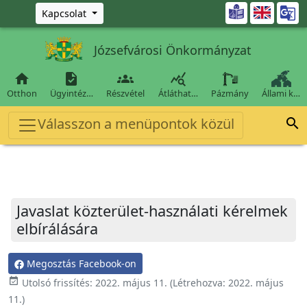
Ugrás a fő tartalomra

Kapcsolat
Józsefvárosi Önkormányzat




Otthon
Ügyintéz…
Részvétel
Átláthat…
Pázmány
Állami k…
Válasszon a menüpontok közül

Javaslat közterület-használati kérelmek
elbírálására
Megosztás Facebook-on
event_available
Utolsó frissítés:
2022. május 11.
(Létrehozva:
2022. május
11.
)