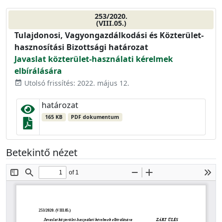
253/2020.
(VIII.05.)
Tulajdonosi, Vagyongazdálkodási és Közterület-
hasznosítási Bizottsági határozat
Javaslat közterület-használati kérelmek
elbírálására
Utolsó frissítés: 2022. május 12.
event_available
határozat
165 KB
PDF dokumentum
Betekintő nézet