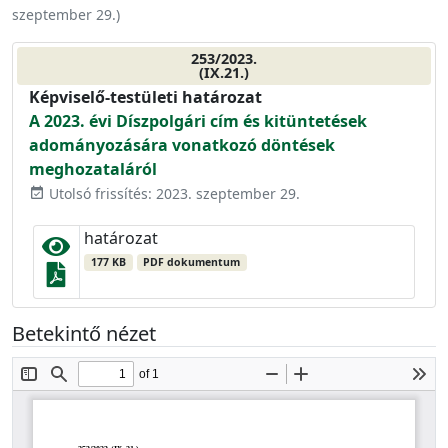
szeptember 29.
)
253/2023.
(IX.21.)
Képviselő-testületi határozat
A 2023. évi Díszpolgári cím és kitüntetések
adományozására vonatkozó döntések
meghozataláról
Utolsó frissítés: 2023. szeptember 29.
event_available
határozat
177 KB
PDF dokumentum
Betekintő nézet