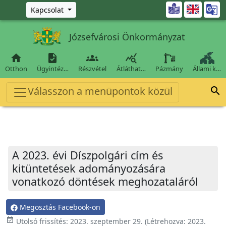
Ugrás a fő tartalomra

Kapcsolat
Józsefvárosi Önkormányzat




Otthon
Ügyintéz…
Részvétel
Átláthat…
Pázmány
Állami k…
Válasszon a menüpontok közül

A 2023. évi Díszpolgári cím és
kitüntetések adományozására
vonatkozó döntések meghozataláról
Megosztás Facebook-on
event_available
Utolsó frissítés:
2023. szeptember 29.
(Létrehozva:
2023.