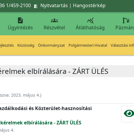
36 1/459-2100
Nyitvatartás
|
Hangostérkép




Ügyintézés
Részvétel
Átláthatóság
Pázmán
jlesztés
Közösség
Önkormányzat
Polgármesteri Hivatal
Választási in
érelmek elbírálására - ZÁRT ÜLÉS
ozva:
2023. május 4.
)
zdálkodási és Közterület-hasznosítási
 kérelmek elbírálására - ZÁRT ÜLÉS
május 4.