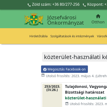
Ugrás a fő tartalomra
Zöld szám: +36 80/277-256
Központ: +



Józsefvárosi
Önkormányzat
Otthon
Hirdetőtábla
Szolgáltatások és intézmények
Városfe
közterület-használati k
Megosztás Facebook-on
event_available
Utolsó frissítés:
2023. május 4.
(Létreh
Tulajdonosi, Vagyonga
253/2023.
(IV.26.)
Bizottsági határozat
közterület-használati
Utolsó frissítés: 2023. 
event_available