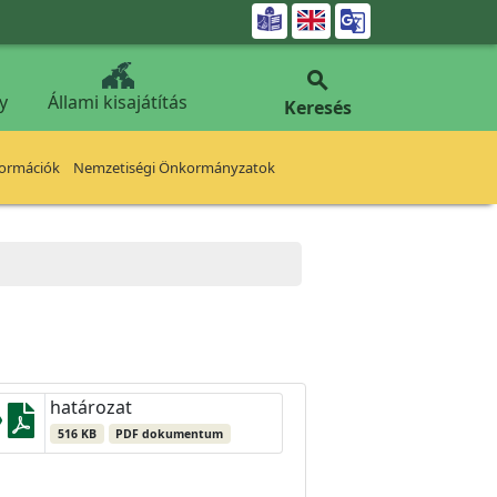


y
Állami kisajátítás
Keresés
formációk
Nemzetiségi Önkormányzatok
határozat
516 KB
PDF dokumentum