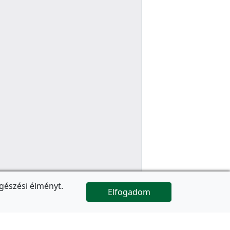
gészési élményt.
Elfogadom

Az oldal folytatódik