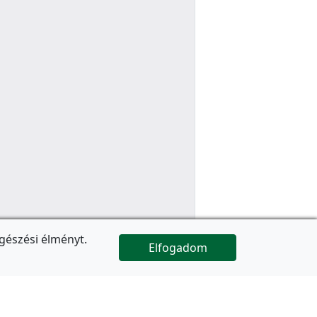
gészési élményt.
Elfogadom

Az oldal folytatódik