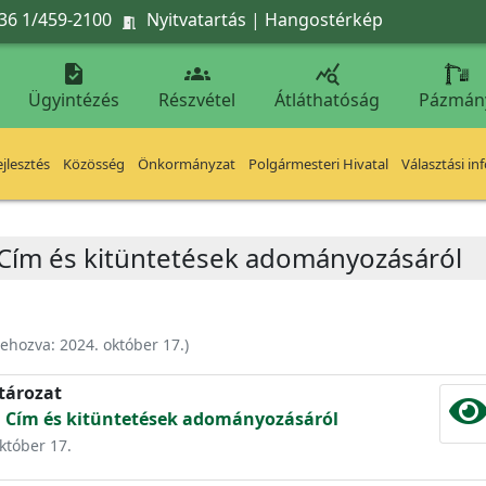
36 1/459-2100
Nyitvatartás
|
Hangostérkép




Ügyintézés
Részvétel
Átláthatóság
Pázmán
jlesztés
Közösség
Önkormányzat
Polgármesteri Hivatal
Választási in
i Cím és kitüntetések adományozásáról
rehozva:
2024. október 17.
)
atározat
ri Cím és kitüntetések adományozásáról
október 17.