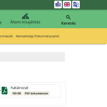


y
Állami kisajátítás
Keresés
formációk
Nemzetiségi Önkormányzatok
határozat
165 KB
PDF dokumentum