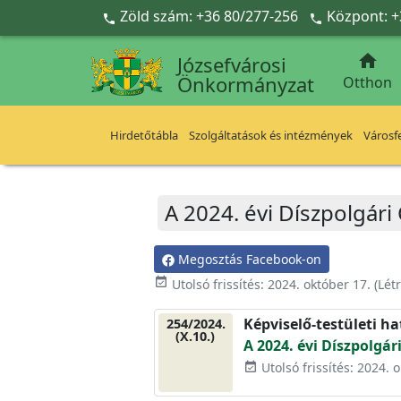
Ugrás a fő tartalomra
Zöld szám: +36 80/277-256
Központ: +



Józsefvárosi
Önkormányzat
Otthon
Hirdetőtábla
Szolgáltatások és intézmények
Városfe
A 2024. évi Díszpolgár
Megosztás Facebook-on
event_available
Utolsó frissítés:
2024. október 17.
(Lét
Képviselő-testületi h
254/2024.
(X.10.)
A 2024. évi Díszpolgá
Utolsó frissítés: 2024. 
event_available