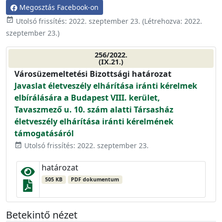
Megosztás Facebook-on
event_available
Utolsó frissítés:
2022. szeptember 23.
(Létrehozva:
2022.
szeptember 23.
)
256/2022.
(IX.21.)
Városüzemeltetési Bizottsági határozat
Javaslat életveszély elhárítása iránti kérelmek
elbírálására a Budapest VIII. kerület,
Tavaszmező u. 10. szám alatti Társasház
életveszély elhárítása iránti kérelmének
támogatásáról
Utolsó frissítés: 2022. szeptember 23.
event_available
határozat
505 KB
PDF dokumentum
Betekintő nézet