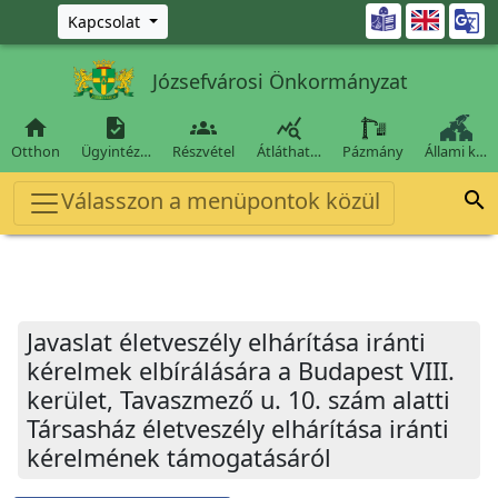
Ugrás a fő tartalomra

Kapcsolat
Józsefvárosi Önkormányzat




Otthon
Ügyintéz…
Részvétel
Átláthat…
Pázmány
Állami k…
Válasszon a menüpontok közül

Javaslat életveszély elhárítása iránti
kérelmek elbírálására a Budapest VIII.
kerület, Tavaszmező u. 10. szám alatti
Társasház életveszély elhárítása iránti
kérelmének támogatásáról