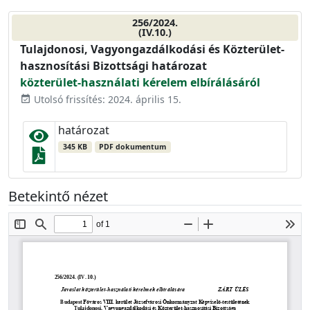
256/2024.
(IV.10.)
Tulajdonosi, Vagyongazdálkodási és Közterület-
hasznosítási Bizottsági határozat
közterület-használati kérelem elbírálásáról
Utolsó frissítés: 2024. április 15.
event_available
határozat
345 KB
PDF dokumentum
Betekintő nézet