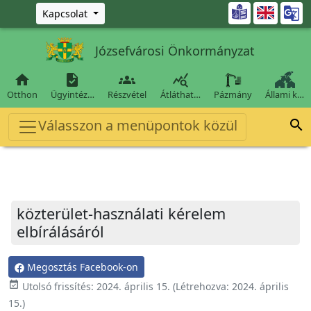
Ugrás a fő tartalomra

Kapcsolat
Józsefvárosi Önkormányzat




Otthon
Ügyintéz…
Részvétel
Átláthat…
Pázmány
Állami k…
Válasszon a menüpontok közül

közterület-használati kérelem
elbírálásáról
Megosztás Facebook-on
event_available
Utolsó frissítés:
2024. április 15.
(Létrehozva:
2024. április
15.
)