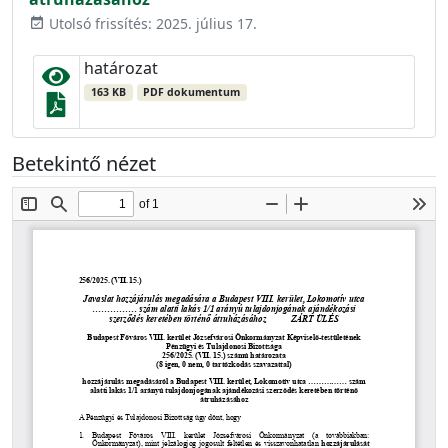
Utolsó frissítés: 2025. július 17.
event_available
határozat
163 KB
PDF dokumentum
Betekintő nézet