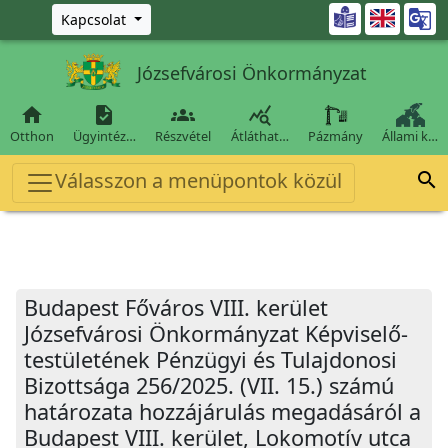
Ugrás a fő tartalomra

Kapcsolat
Józsefvárosi Önkormányzat




Otthon
Ügyintéz…
Részvétel
Átláthat…
Pázmány
Állami k…
Válasszon a menüpontok közül

Budapest Főváros VIII. kerület
Józsefvárosi Önkormányzat Képviselő-
testületének Pénzügyi és Tulajdonosi
Bizottsága 256/2025. (VII. 15.) számú
határozata hozzájárulás megadásáról a
Budapest VIII. kerület, Lokomotív utca