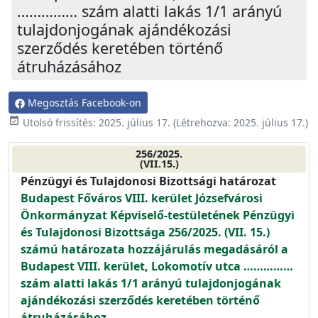
…………… szám alatti lakás 1/1 arányú
tulajdonjogának ajándékozási
szerződés keretében történő
átruházásához
Megosztás Facebook-on
event_available
Utolsó frissítés:
2025. július 17.
(Létrehozva:
2025. július 17.
)
256/2025.
(VII.15.)
Pénzügyi és Tulajdonosi Bizottsági határozat
Budapest Főváros VIII. kerület Józsefvárosi
Önkormányzat Képviselő-testületének Pénzügyi
és Tulajdonosi Bizottsága 256/2025. (VII. 15.)
számú határozata hozzájárulás megadásáról a
Budapest VIII. kerület, Lokomotív utca ……………
szám alatti lakás 1/1 arányú tulajdonjogának
ajándékozási szerződés keretében történő
átruházásához