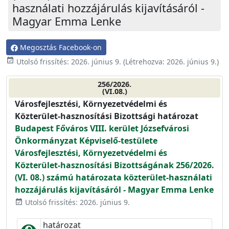
használati hozzájárulás kijavításáról -
Magyar Emma Lenke
Megosztás Facebook-on
event_available
Utolsó frissítés:
2026. június 9.
(Létrehozva:
2026. június 9.
)
256/2026.
(VI.08.)
Városfejlesztési, Környezetvédelmi és
Közterület-hasznosítási Bizottsági határozat
Budapest Főváros VIII. kerület Józsefvárosi
Önkormányzat Képviselő-testülete
Városfejlesztési, Környezetvédelmi és
Közterület-hasznosítási Bizottságának 256/2026.
(VI. 08.) számú határozata közterület-használati
hozzájárulás kijavításáról - Magyar Emma Lenke
Utolsó frissítés: 2026. június 9.
event_available
határozat