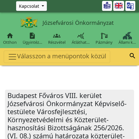
Ugrás a fő tartalomra

Kapcsolat
Józsefvárosi Önkormányzat




Otthon
Ügyintéz…
Részvétel
Átláthat…
Pázmány
Állami k…
Válasszon a menüpontok közül

Budapest Főváros VIII. kerület
Józsefvárosi Önkormányzat Képviselő-
testülete Városfejlesztési,
Környezetvédelmi és Közterület-
hasznosítási Bizottságának 256/2026.
(VI. 08.) számú határozata közterület-