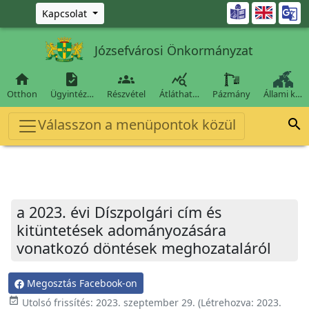
Ugrás a fő tartalomra

Kapcsolat
Józsefvárosi Önkormányzat




Otthon
Ügyintéz…
Részvétel
Átláthat…
Pázmány
Állami k…
Válasszon a menüpontok közül

a 2023. évi Díszpolgári cím és
kitüntetések adományozására
vonatkozó döntések meghozataláról
Megosztás Facebook-on
event_available
Utolsó frissítés:
2023. szeptember 29.
(Létrehozva:
2023.