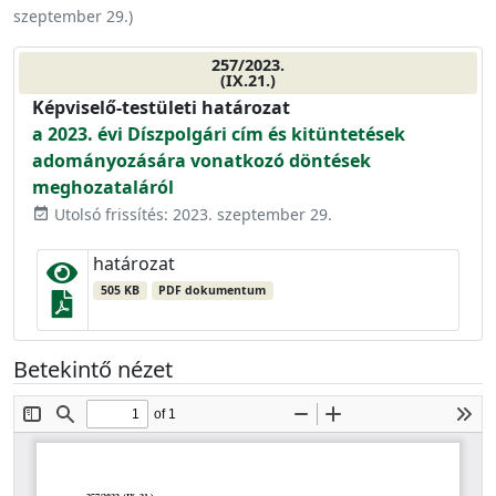
szeptember 29.
)
257/2023.
(IX.21.)
Képviselő-testületi határozat
a 2023. évi Díszpolgári cím és kitüntetések
adományozására vonatkozó döntések
meghozataláról
Utolsó frissítés: 2023. szeptember 29.
event_available
határozat
505 KB
PDF dokumentum
Betekintő nézet