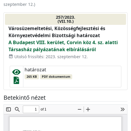
szeptember 12.
)
257/2023.
(VII.10.)
Városüzemeltetési, Közösségfejlesztési és
Környezetvédelmi Bizottsági határozat
A Budapest VIII. kerület, Corvin köz 4. sz. alatti
Társasház pályázatának elbírálásáról
Utolsó frissítés: 2023. szeptember 12.
event_available
határozat
265 KB
PDF dokumentum
Betekintő nézet