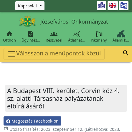
Ugrás a fő tartalomra

Kapcsolat
Józsefvárosi Önkormányzat




Otthon
Ügyintéz…
Részvétel
Átláthat…
Pázmány
Állami k…
Válasszon a menüpontok közül

A Budapest VIII. kerület, Corvin köz 4.
sz. alatti Társasház pályázatának
elbírálásáról
Megosztás Facebook-on
event_available
Utolsó frissítés:
2023. szeptember 12.
(Létrehozva:
2023.