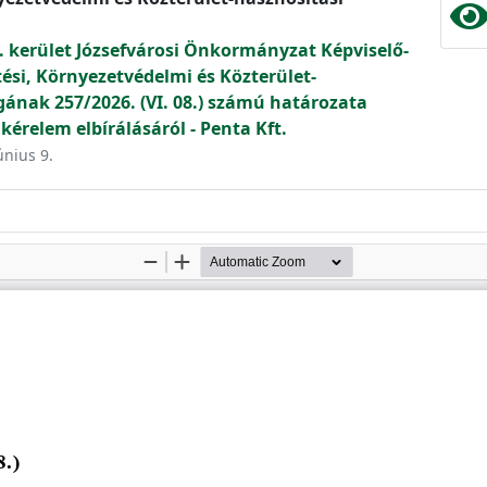
. kerület Józsefvárosi Önkormányzat Képviselő-
tési, Környezetvédelmi és Közterület-
gának 257/2026. (VI. 08.) számú határozata
kérelem elbírálásáról - Penta Kft.
únius 9.