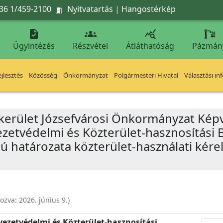
36 1/459-2100
Nyitvatartás
|
Hangostérkép




Ügyintézés
Részvétel
Átláthatóság
Pázmán
jlesztés
Közösség
Önkormányzat
Polgármesteri Hivatal
Választási in
 kerület Józsefvárosi Önkormányzat Képv
yezetvédelmi és Közterület-hasznosítási 
mú határozata közterület-használati kérel
hozva:
2026. június 9.
)
nyezetvédelmi és Közterület-hasznosítási