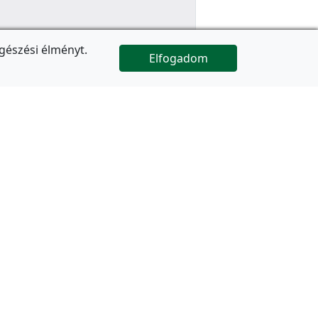
gészési élményt.
Elfogadom

Az oldal folytatódik