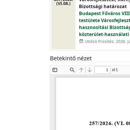
(VI.08.)
Bizottsági határozat
Budapest Főváros VIII
testülete Városfejlesz
hasznosítási Bizottsá
közterület-használati 
Utolsó frissítés: 2026. j
event_available
Betekintő nézet