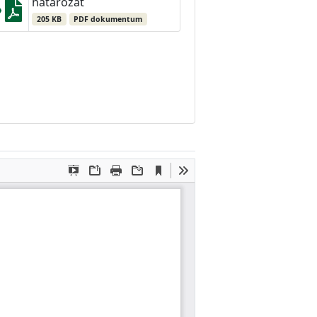
határozat
205 KB
PDF dokumentum