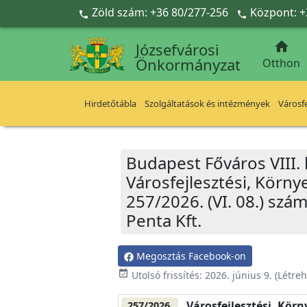
Ugrás a fő tartalomra
Zöld szám: +36 80/277-256
Központ: +



Józsefvárosi
Önkormányzat
Otthon
Hirdetőtábla
Szolgáltatások és intézmények
Városfe
Budapest Főváros VIII.
Városfejlesztési, Körn
257/2026. (VI. 08.) szá
Penta Kft.
Megosztás Facebook-on
event_available
Utolsó frissítés:
2026. június 9.
(Létre
Városfejlesztési, Kör
257/2026.