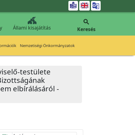


y
Állami kisajátítás
Keresés
formációk
Nemzetiségi Önkormányzatok
iselő-testülete
Bizottságának
em elbírálásáról -