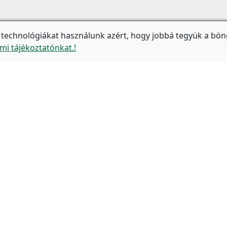
 technológiákat használunk azért, hogy jobbá tegyük a bön
mi tájékoztatónkat.!