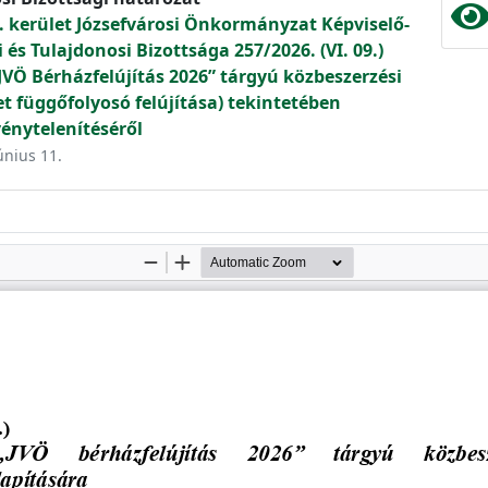
. kerület Józsefvárosi Önkormányzat Képviselő-
és Tulajdonosi Bizottsága 257/2026. (VI. 09.)
VÖ Bérházfelújítás 2026” tárgyú közbeszerzési
let függőfolyosó felújítása) tekintetében
vénytelenítéséről
únius 11.