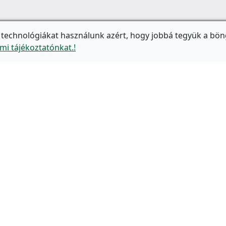
 technológiákat használunk azért, hogy jobbá tegyük a bön
mi tájékoztatónkat.!