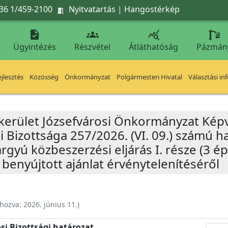
36 1/459-2100
Nyitvatartás
|
Hangostérkép




Ügyintézés
Részvétel
Átláthatóság
Pázmán
jlesztés
Közösség
Önkormányzat
Polgármesteri Hivatal
Választási in
 kerület Józsefvárosi Önkormányzat Képv
 Bizottsága 257/2026. (VI. 09.) számú h
árgyú közbeszerzési eljárás I. része (3 
n benyújtott ajánlat érvénytelenítéséről
ehozva:
2026. június 11.
)
si Bizottsági határozat