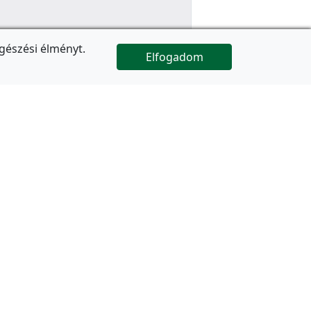
gészési élményt.
Elfogadom

Az oldal folytatódik