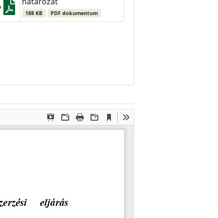
határozat
188 KB
PDF dokumentum