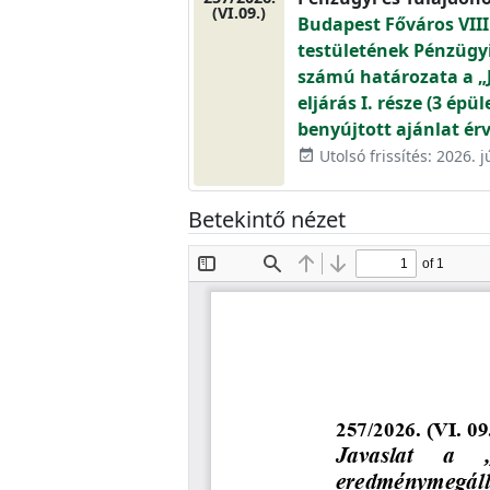
(VI.09.)
Budapest Főváros VIII
testületének Pénzügyi 
számú határozata a „J
eljárás I. része (3 épü
benyújtott ajánlat ér
Utolsó frissítés: 2026. j
event_available
Betekintő nézet