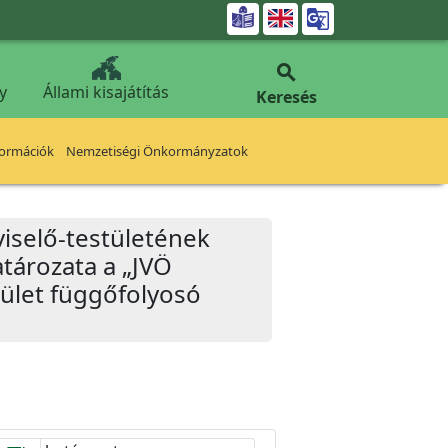


y
Állami kisajátítás
Keresés
formációk
Nemzetiségi Önkormányzatok
iselő-testületének
atározata a „JVÖ
épület függőfolyosó