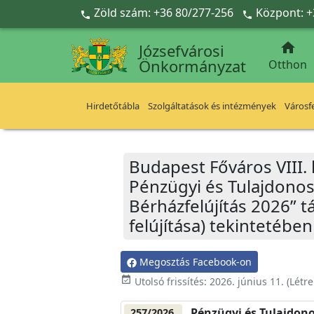
Ugrás a fő tartalomra
Zöld szám: +36 80/277-256
Központ: +



Józsefvárosi
Önkormányzat
Otthon
Hirdetőtábla
Szolgáltatások és intézmények
Városfe
Budapest Főváros VIII.
Pénzügyi és Tulajdonosi
Bérházfelújítás 2026” t
felújítása) tekintetébe
Megosztás Facebook-on
event_available
Utolsó frissítés:
2026. június 11.
(Létr
Pénzügyi és Tulajdono
257/2026.