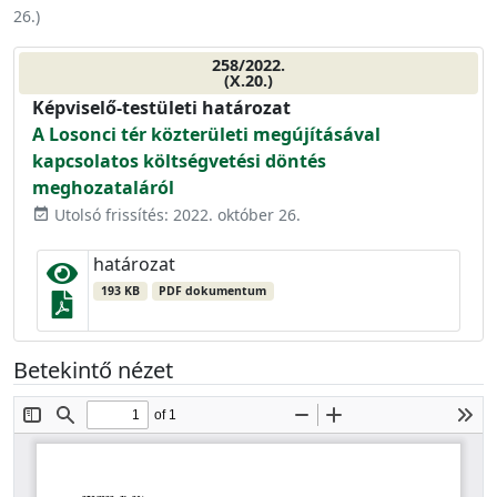
26.
)
258/2022.
(X.20.)
Képviselő-testületi határozat
A Losonci tér közterületi megújításával
kapcsolatos költségvetési döntés
meghozataláról
Utolsó frissítés: 2022. október 26.
event_available
határozat
193 KB
PDF dokumentum
Betekintő nézet