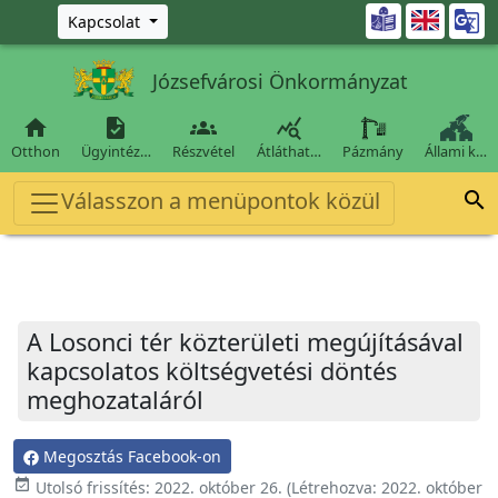
Ugrás a fő tartalomra

Kapcsolat
Józsefvárosi Önkormányzat




Otthon
Ügyintéz…
Részvétel
Átláthat…
Pázmány
Állami k…
Válasszon a menüpontok közül

A Losonci tér közterületi megújításával
kapcsolatos költségvetési döntés
meghozataláról
Megosztás Facebook-on
event_available
Utolsó frissítés:
2022. október 26.
(Létrehozva:
2022. október