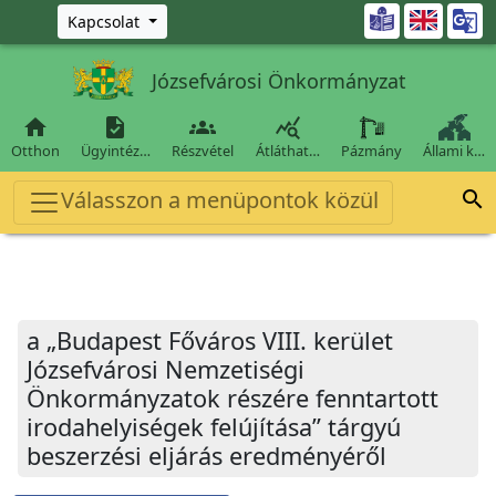
Ugrás a fő tartalomra

Kapcsolat
Józsefvárosi Önkormányzat




Otthon
Ügyintéz…
Részvétel
Átláthat…
Pázmány
Állami k…
Válasszon a menüpontok közül

a „Budapest Főváros VIII. kerület
Józsefvárosi Nemzetiségi
Önkormányzatok részére fenntartott
irodahelyiségek felújítása” tárgyú
beszerzési eljárás eredményéről