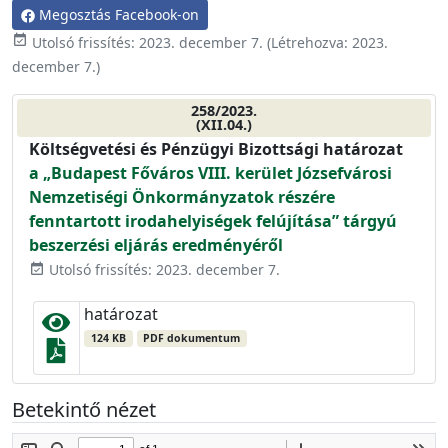
Megosztás Facebook-on
event_available
Utolsó frissítés:
2023. december 7.
(Létrehozva:
2023.
december 7.
)
258/2023.
(XII.04.)
Költségvetési és Pénzügyi Bizottsági határozat
a „Budapest Főváros VIII. kerület Józsefvárosi
Nemzetiségi Önkormányzatok részére
fenntartott irodahelyiségek felújítása” tárgyú
beszerzési eljárás eredményéről
Utolsó frissítés: 2023. december 7.
event_available
határozat
124 KB
PDF dokumentum
Betekintő nézet