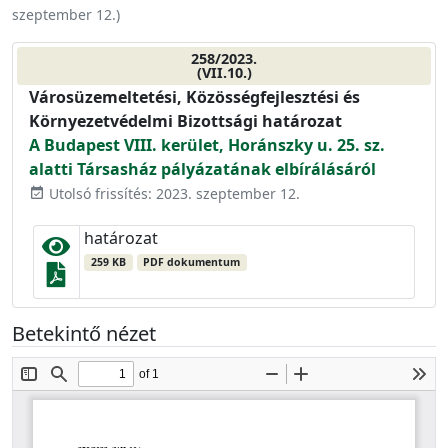
szeptember 12.
)
258/2023.
(VII.10.)
Városüzemeltetési, Közösségfejlesztési és
Környezetvédelmi Bizottsági határozat
A Budapest VIII. kerület, Horánszky u. 25. sz.
alatti Társasház pályázatának elbírálásáról
Utolsó frissítés: 2023. szeptember 12.
event_available
határozat
259 KB
PDF dokumentum
Betekintő nézet