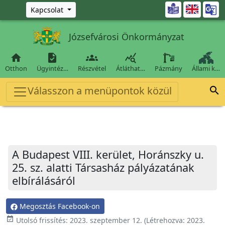
Ugrás a fő tartalomra

Kapcsolat
Józsefvárosi Önkormányzat




Otthon
Ügyintéz…
Részvétel
Átláthat…
Pázmány
Állami k…
Válasszon a menüpontok közül

A Budapest VIII. kerület, Horánszky u.
25. sz. alatti Társasház pályázatának
elbírálásáról
Megosztás Facebook-on
event_available
Utolsó frissítés:
2023. szeptember 12.
(Létrehozva:
2023.