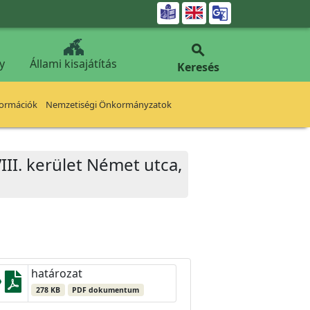


y
Állami kisajátítás
Keresés
formációk
Nemzetiségi Önkormányzatok
II. kerület Német utca,
határozat
278 KB
PDF dokumentum