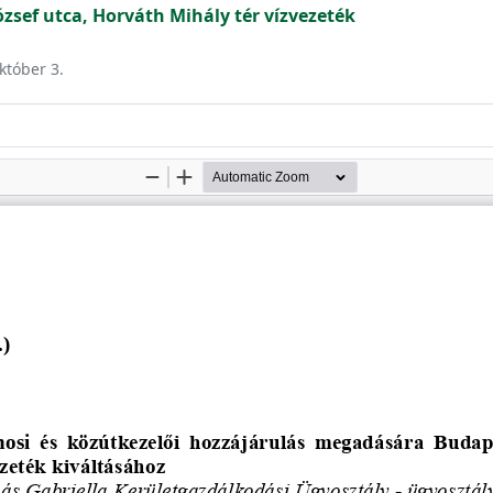
ózsef utca, Horváth Mihály tér vízvezeték
któber 3.