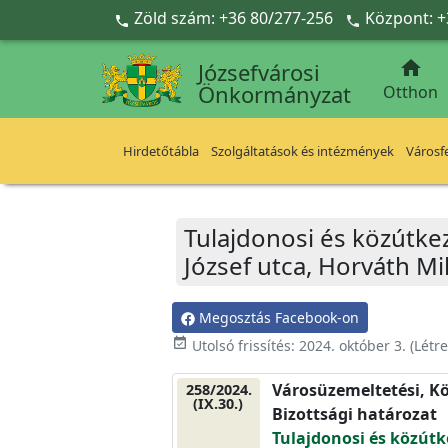
Ugrás a fő tartalomra
Zöld szám: +36 80/277-256
Központ: +



Józsefvárosi
Önkormányzat
Otthon
Hirdetőtábla
Szolgáltatások és intézmények
Városfe
Tulajdonosi és közútke
József utca, Horváth Mi
Megosztás Facebook-on
event_available
Utolsó frissítés:
2024. október 3.
(Létr
Városüzemeltetési, Kö
258/2024.
(IX.30.)
Bizottsági határozat
Tulajdonosi és közútk