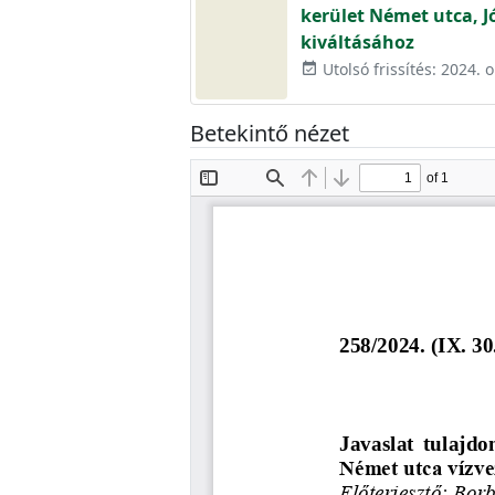
kerület Német utca, J
kiváltásához
Utolsó frissítés: 2024. o
event_available
Betekintő nézet