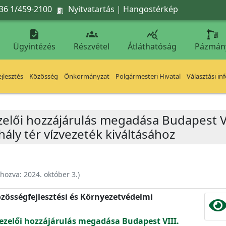
36 1/459-2100
Nyitvatartás
|
Hangostérkép




Ügyintézés
Részvétel
Átláthatóság
Pázmán
jlesztés
Közösség
Önkormányzat
Polgármesteri Hivatal
Választási in
zelői hozzájárulás megadása Budapest VI
hály tér vízvezeték kiváltásához
ehozva:
2024. október 3.
)
zösségfejlesztési és Környezetvédelmi
ezelői hozzájárulás megadása Budapest VIII.