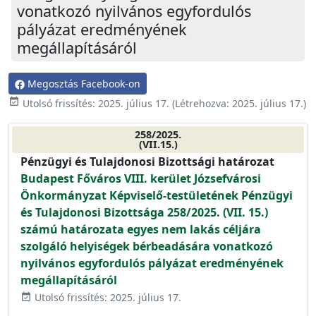
vonatkozó nyilvános egyfordulós
pályázat eredményének
megállapításáról
Megosztás Facebook-on
event_available
Utolsó frissítés:
2025. július 17.
(Létrehozva:
2025. július 17.
)
258/2025.
(VII.15.)
Pénzügyi és Tulajdonosi Bizottsági határozat
Budapest Főváros VIII. kerület Józsefvárosi
Önkormányzat Képviselő-testületének Pénzügyi
és Tulajdonosi Bizottsága 258/2025. (VII. 15.)
számú határozata egyes nem lakás céljára
szolgáló helyiségek bérbeadására vonatkozó
nyilvános egyfordulós pályázat eredményének
megállapításáról
Utolsó frissítés: 2025. július 17.
event_available