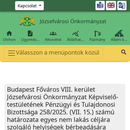
Ugrás a fő tartalomra

Kapcsolat
Józsefvárosi Önkormányzat




Otthon
Ügyintéz…
Részvétel
Átláthat…
Pázmány
Állami k…
Válasszon a menüpontok közül

Budapest Főváros VIII. kerület
Józsefvárosi Önkormányzat Képviselő-
testületének Pénzügyi és Tulajdonosi
Bizottsága 258/2025. (VII. 15.) számú
határozata egyes nem lakás céljára
szolgáló helyiségek bérbeadására