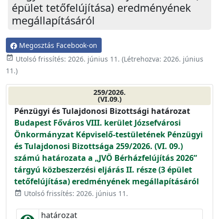
épület tetőfelújítása) eredményének
megállapításáról
Megosztás Facebook-on
event_available
Utolsó frissítés:
2026. június 11.
(Létrehozva:
2026. június
11.
)
259/2026.
(VI.09.)
Pénzügyi és Tulajdonosi Bizottsági határozat
Budapest Főváros VIII. kerület Józsefvárosi
Önkormányzat Képviselő-testületének Pénzügyi
és Tulajdonosi Bizottsága 259/2026. (VI. 09.)
számú határozata a „JVÖ Bérházfelújítás 2026”
tárgyú közbeszerzési eljárás II. része (3 épület
tetőfelújítása) eredményének megállapításáról
Utolsó frissítés: 2026. június 11.
event_available
határozat