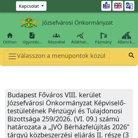
Ugrás a fő tartalomra

Kapcsolat
Józsefvárosi Önkormányzat




Otthon
Ügyintéz…
Részvétel
Átláthat…
Pázmány
Állami k…
Válasszon a menüpontok közül

Budapest Főváros VIII. kerület
Józsefvárosi Önkormányzat Képviselő-
testületének Pénzügyi és Tulajdonosi
Bizottsága 259/2026. (VI. 09.) számú
határozata a „JVÖ Bérházfelújítás 2026”
tárgyú közbeszerzési eljárás II. része (3