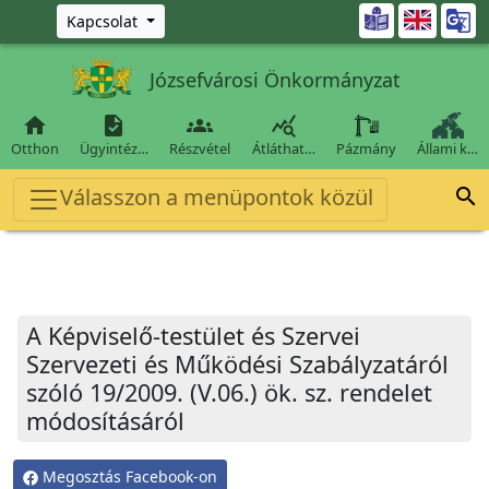
Ugrás a fő tartalomra

Kapcsolat
Józsefvárosi Önkormányzat




Otthon
Ügyintéz…
Részvétel
Átláthat…
Pázmány
Állami k…
Válasszon a menüpontok közül

A Képviselő-testület és Szervei
Szervezeti és Működési Szabályzatáról
szóló 19/2009. (V.06.) ök. sz. rendelet
módosításáról
Megosztás Facebook-on