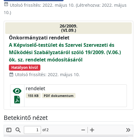
event_available
Utolsó frissítés:
2022. május 10.
(Létrehozva:
2022. május
10.
)
26/2009.
(VI.09.)
Önkormányzati rendelet
A Képviselő-testület és Szervei Szervezeti és
Működési Szabályzatáról szóló 19/2009. (V.06.)
ök. sz. rendelet módosításáról
Hatályon kívül
Utolsó frissítés: 2022. május 10.
event_available
rendelet
155 KB
PDF dokumentum
Betekintő nézet