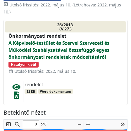
event_available
Utolsó frissítés:
2022. május 10.
(Létrehozva:
2022. május
10.
)
26/2013.
(V.27.)
Önkormányzati rendelet
A Képviselő-testület és Szervei Szervezeti és
Működési Szabályzatával összefüggő egyes
önkormányzati rendeletek módosításáról
Hatályon kívül
Utolsó frissítés: 2022. május 10.
event_available
rendelet
32 KB
Word dokumentum
Betekintő nézet