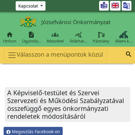
Ugrás a fő tartalomra

Kapcsolat
Józsefvárosi Önkormányzat




Otthon
Ügyintéz…
Részvétel
Átláthat…
Pázmány
Állami k…
Válasszon a menüpontok közül

A Képviselő-testület és Szervei
Szervezeti és Működési Szabályzatával
összefüggő egyes önkormányzati
rendeletek módosításáról
Megosztás Facebook-on