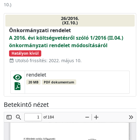
10.
)
26/2016.
(XI.10.)
Önkormányzati rendelet
A 2016. évi költségvetésről szóló 1/2016 (II.04.)
önkormányzati rendelet módosításáról
Hatályon kívül
Utolsó frissítés: 2022. május 10.
event_available
rendelet
20 MB
PDF dokumentum
Betekintő nézet