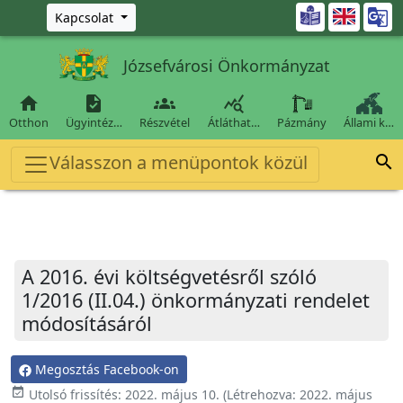
Ugrás a fő tartalomra

Kapcsolat
Józsefvárosi Önkormányzat




Otthon
Ügyintéz…
Részvétel
Átláthat…
Pázmány
Állami k…
Válasszon a menüpontok közül

A 2016. évi költségvetésről szóló
1/2016 (II.04.) önkormányzati rendelet
módosításáról
Megosztás Facebook-on
event_available
Utolsó frissítés:
2022. május 10.
(Létrehozva:
2022. május