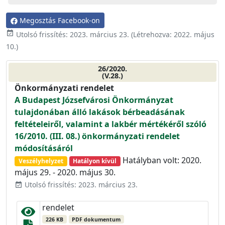
Megosztás Facebook-on
event_available
Utolsó frissítés:
2023. március 23.
(Létrehozva:
2022. május
10.
)
26/2020.
(V.28.)
Önkormányzati rendelet
A Budapest Józsefvárosi Önkormányzat
tulajdonában álló lakások bérbeadásának
feltételeiről, valamint a lakbér mértékéről szóló
16/2010. (III. 08.) önkormányzati rendelet
módosításáról
Hatályban volt: 2020.
Veszélyhelyzet
Hatályon kívül
május 29. - 2020. május 30.
Utolsó frissítés: 2023. március 23.
event_available
rendelet
226 KB
PDF dokumentum