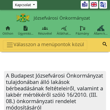
Ugrás a fő tartalomra

Kapcsolat
Józsefvárosi Önkormányzat




Otthon
Ügyintéz…
Részvétel
Átláthat…
Pázmány
Állami k…
Válasszon a menüpontok közül

A Budapest Józsefvárosi Önkormányzat
tulajdonában álló lakások
bérbeadásának feltételeiről, valamint a
lakbér mértékéről szóló 16/2010. (III.
08.) önkormányzati rendelet
módosításáról