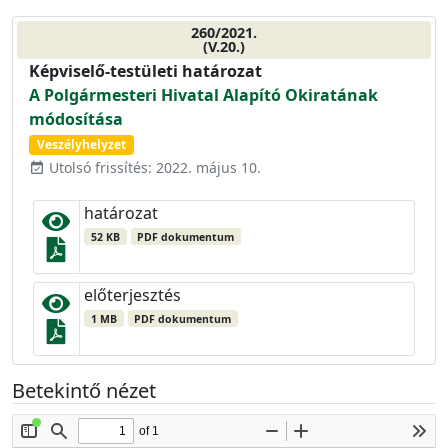
260/2021.
(V.20.)
Képviselő-testületi határozat
A Polgármesteri Hivatal Alapító Okiratának
módosítása
Veszélyhelyzet
Utolsó frissítés: 2022. május 10.
event_available
határozat
52 KB
PDF dokumentum
előterjesztés
1 MB
PDF dokumentum
Betekintő nézet