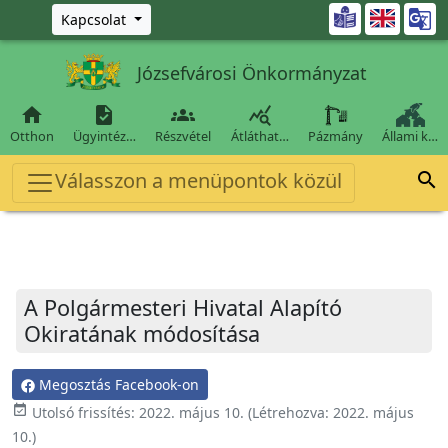
Ugrás a fő tartalomra

Kapcsolat
Józsefvárosi Önkormányzat




Otthon
Ügyintéz…
Részvétel
Átláthat…
Pázmány
Állami k…
Válasszon a menüpontok közül

A Polgármesteri Hivatal Alapító
Okiratának módosítása
Megosztás Facebook-on
event_available
Utolsó frissítés:
2022. május 10.
(Létrehozva:
2022. május
10.
)