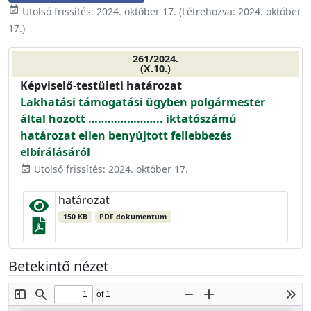
event_available
Utolsó frissítés:
2024. október 17.
(Létrehozva:
2024. október
17.
)
261/2024.
(X.10.)
Képviselő-testületi határozat
Lakhatási támogatási ügyben polgármester
által hozott ………………….. iktatószámú
határozat ellen benyújtott fellebbezés
elbírálásáról
Utolsó frissítés: 2024. október 17.
event_available
határozat
150 KB
PDF dokumentum
Betekintő nézet