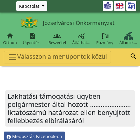
Ugrás a fő tartalomra

Kapcsolat
Józsefvárosi Önkormányzat




Otthon
Ügyintéz…
Részvétel
Átláthat…
Pázmány
Állami k…
Válasszon a menüpontok közül

Lakhatási támogatási ügyben
polgármester által hozott …………………..
iktatószámú határozat ellen benyújtott
fellebbezés elbírálásáról
Megosztás Facebook-on